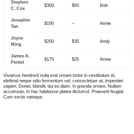
Stephen
$300
$50
Bob
C. Cox
Josephin
$150
–
Annie
Tan
Joyce
$200
$35
Andy
Ming
James A.
$175
$25
Annie
Pentel
Vivamus hendrerit nulla erat ornare tortor in vestibulum id,
eleifend neque odio fermentum vel, consectetuer at, imperdiet
sapien. Donec blandit, dui eu diam. In gravida ornare. Nullam
accumsan. In hac habitasse platea dictumst. Praesent feugiat.
Cum sociis natoque.