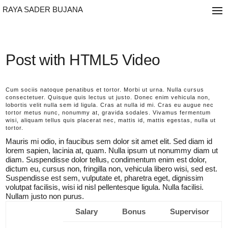
RAYA SADER BUJANA
Post with HTML5 Video
Cum sociis natoque penatibus et tortor. Morbi ut urna. Nulla cursus
consectetuer. Quisque quis lectus ut justo. Donec enim vehicula non,
lobortis velit nulla sem id ligula. Cras at nulla id mi. Cras eu augue nec
tortor metus nunc, nonummy at, gravida sodales. Vivamus fermentum
wisi, aliquam tellus quis placerat nec, mattis id, mattis egestas, nulla ut
tortor.
Mauris mi odio, in faucibus sem dolor sit amet elit. Sed diam id
lorem sapien, lacinia at, quam. Nulla ipsum ut nonummy diam ut
diam. Suspendisse dolor tellus, condimentum enim est dolor,
dictum eu, cursus non, fringilla non, vehicula libero wisi, sed est.
Suspendisse est sem, vulputate et, pharetra eget, dignissim
volutpat facilisis, wisi id nisl pellentesque ligula. Nulla facilisi.
Nullam justo non purus.
Salary
Bonus
Supervisor