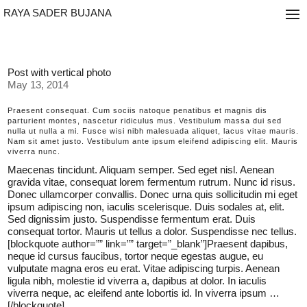
RAYA SADER BUJANA
Post with vertical photo
May 13, 2014
Praesent consequat. Cum sociis natoque penatibus et magnis dis
parturient montes, nascetur ridiculus mus. Vestibulum massa dui sed
nulla ut nulla a mi. Fusce wisi nibh malesuada aliquet, lacus vitae mauris.
Nam sit amet justo. Vestibulum ante ipsum eleifend adipiscing elit. Mauris
viverra nunc.
Maecenas tincidunt. Aliquam semper. Sed eget nisl. Aenean
gravida vitae, consequat lorem fermentum rutrum. Nunc id risus.
Donec ullamcorper convallis. Donec urna quis sollicitudin mi eget
ipsum adipiscing non, iaculis scelerisque. Duis sodales at, elit.
Sed dignissim justo. Suspendisse fermentum erat. Duis
consequat tortor. Mauris ut tellus a dolor. Suspendisse nec tellus.
[blockquote author=”” link=”” target=”_blank”]Praesent dapibus,
neque id cursus faucibus, tortor neque egestas augue, eu
vulputate magna eros eu erat. Vitae adipiscing turpis. Aenean
ligula nibh, molestie id viverra a, dapibus at dolor. In iaculis
viverra neque, ac eleifend ante lobortis id. In viverra ipsum …
[/blockquote]